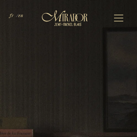
fr
en